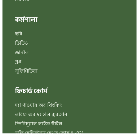
কর্মশালা
ছবি
ভিডিও
জার্নাল
ব্লগ
সুফিপিডিয়া
ফিচার্ড কোর্স
দ্যা পাওয়ার অব থিংকিং
লাইফ অব দ্য হলি কুরআন
স্পিরিচুয়াল লাইফ স্টাইল
সুফি মেডিটেশন মেথড কোর্স (L-02)