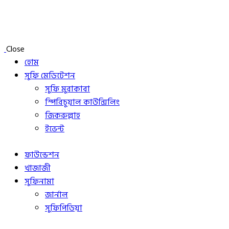
Close
হোম
সুফি মেডিটেশন
সুফি মুরাকাবা
স্পিরিচুয়াল কাউন্সিলিং
জিকরুল্লাহ
ইভেন্ট
ফাউন্ডেশন
খাজাজী
সুফিনামা
জার্নাল
সুফিপিডিয়া