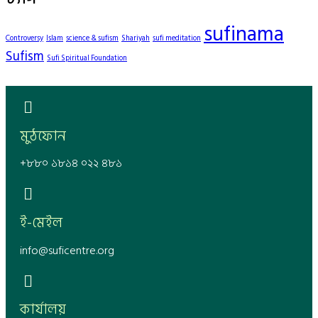
sufinama
Controversy
Islam
science & sufism
Shariyah
sufi meditation
Sufism
Sufi Spiritual Foundation
মুঠফোন
+৮৮০ ১৮১৪ ০২২ ৪৮১
ই-মেইল
info@suficentre.org
কার্যালয়