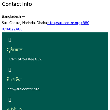
Contact Info
Bangladesh —
Sufi Centre, Narinda, Dhaka
info@suficentre.org
+880
1814022480
মুঠফোন
+৮৮০ ১৮১৪ ০২২ ৪৮১
ই-মেইল
info@suficentre.org
কার্যালয়