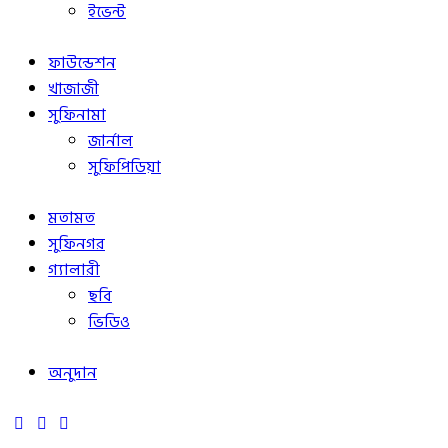
ইভেন্ট
ফাউন্ডেশন
খাজাজী
সুফিনামা
জার্নাল
সুফিপিডিয়া
মতামত
সুফিনগর
গ্যালারী
ছবি
ভিডিও
অনুদান