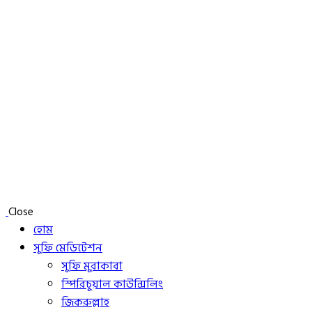
Close
হোম
সুফি মেডিটেশন
সুফি মুরাকাবা
স্পিরিচুয়াল কাউন্সিলিং
জিকরুল্লাহ