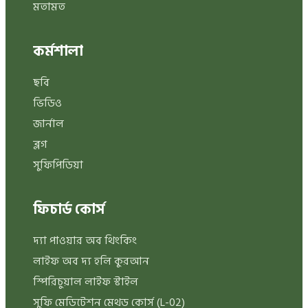
মতামত
কর্মশালা
ছবি
ভিডিও
জার্নাল
ব্লগ
সুফিপিডিয়া
ফিচার্ড কোর্স
দ্যা পাওয়ার অব থিংকিং
লাইফ অব দ্য হলি কুরআন
স্পিরিচুয়াল লাইফ স্টাইল
সুফি মেডিটেশন মেথড কোর্স (L-02)