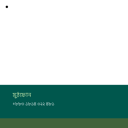
মুঠফোন
+৮৮০ ১৮১৪ ০২২ ৪৮১