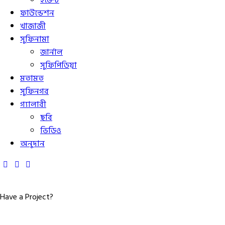
ইভেন্ট
ফাউন্ডেশন
খাজাজী
সুফিনামা
জার্নাল
সুফিপিডিয়া
মতামত
সুফিনগর
গ্যালারী
ছবি
ভিডিও
অনুদান
Have a Project?