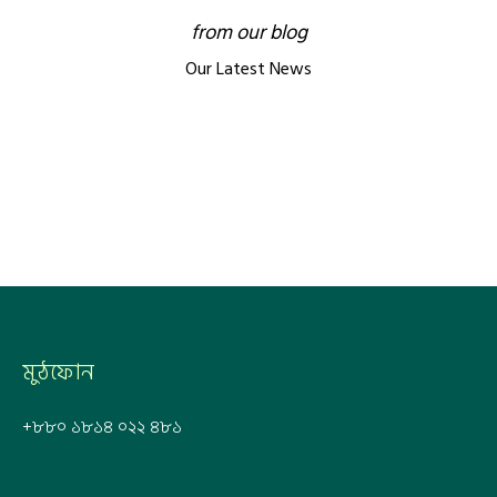
from our blog
Our Latest News
মুঠফোন
+৮৮০ ১৮১৪ ০২২ ৪৮১