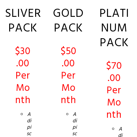
SLIVER
GOLD
PLATI
PACK
PACK
NUM
PACK
$30
$50
.00
.00
$70
Per
Per
.00
Mo
Mo
Per
nth
nth
Mo
nth
A
A
di
di
pi
pi
A
sc
sc
di