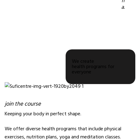
n
a.
GET NOW
GET NOW
GET NOW
We create
health programs for
everyone
join the course
Keeping your body in perfect shape.
We offer diverse health programs that include physical
exercises, nutrition plans, yoga and meditation classes.