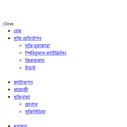
Close
হোম
সুফি মেডিটেশন
সুফি মুরাকাবা
স্পিরিচুয়াল কাউন্সিলিং
জিকরুল্লাহ
ইভেন্ট
ফাউন্ডেশন
খাজাজী
সুফিনামা
জার্নাল
সুফিপিডিয়া
মতামত