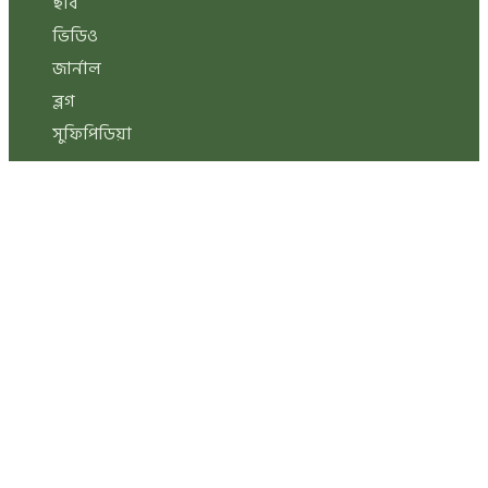
ছবি
ভিডিও
জার্নাল
ব্লগ
সুফিপিডিয়া
ফিচার্ড কোর্স
দ্যা পাওয়ার অব থিংকিং
লাইফ অব দ্য হলি কুরআন
স্পিরিচুয়াল লাইফ স্টাইল
সুফি মেডিটেশন মেথড কোর্স (L-02)
সুফি মেডিটেশন কর্মশালা