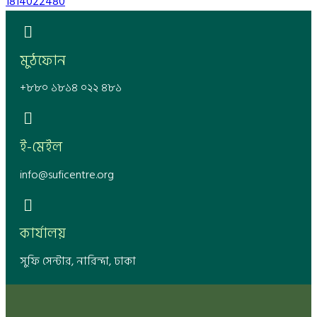
1814022480
মুঠফোন
+৮৮০ ১৮১৪ ০২২ ৪৮১
ই-মেইল
info@suficentre.org
কার্যালয়
সুফি সেন্টার, নারিন্দা, ঢাকা