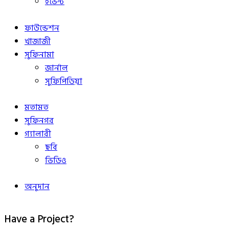
ইভেন্ট
ফাউন্ডেশন
খাজাজী
সুফিনামা
জার্নাল
সুফিপিডিয়া
মতামত
সুফিনগর
গ্যালারী
ছবি
ভিডিও
অনুদান
Have a Project?