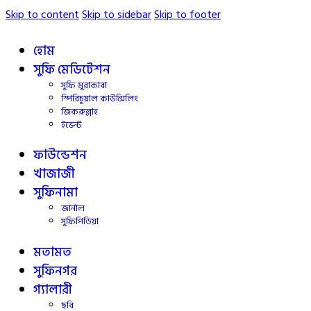
Skip to content
Skip to sidebar
Skip to footer
হোম
সুফি মেডিটেশন
সুফি মুরাকাবা
স্পিরিচুয়াল কাউন্সিলিং
জিকরুল্লাহ
ইভেন্ট
ফাউন্ডেশন
খাজাজী
সুফিনামা
জার্নাল
সুফিপিডিয়া
মতামত
সুফিনগর
গ্যালারী
ছবি