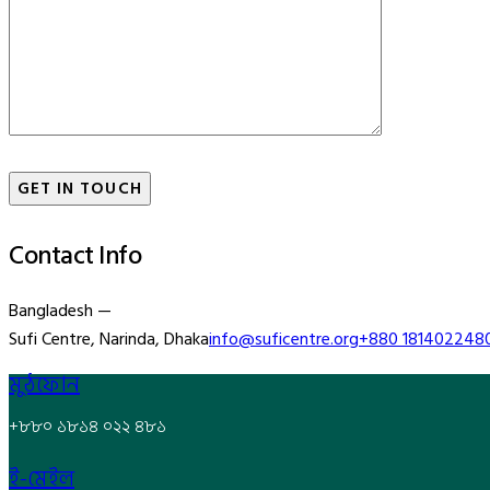
Contact Info
Bangladesh —
Sufi Centre, Narinda, Dhaka
info@suficentre.org
+880 181402248
মুঠফোন
+৮৮০ ১৮১৪ ০২২ ৪৮১
ই-মেইল