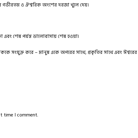
েদের গভীরতম ও ঐশ্বরিক অংশের দরজা খুলে দেয়।
 এবং শেষ পর্যন্ত ভালোবাসায় শেষ হওয়া।
ি দিককে সংযুক্ত করে – মানুষ একে অপরের সাথে, প্রকৃতির সাথে এবং ঈশ্ব
xt time I comment.