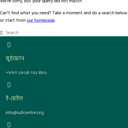
We're sorry, but your query did not match
Can't find what you need? Take a moment and do a search below
or start from
our homepage
.
মুঠফোন
+৮৮০ ১৮১৪ ০২২ ৪৮১
ই-মেইল
info@suficentre.org