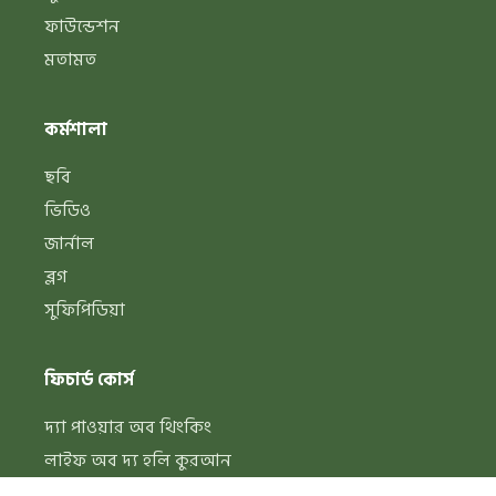
ফাউন্ডেশন
মতামত
কর্মশালা
ছবি
ভিডিও
জার্নাল
ব্লগ
সুফিপিডিয়া
ফিচার্ড কোর্স
দ্যা পাওয়ার অব থিংকিং
লাইফ অব দ্য হলি কুরআন
স্পিরিচুয়াল লাইফ স্টাইল