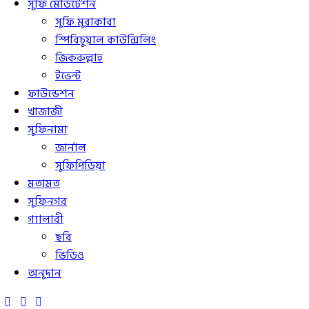
সুফি মেডিটেশন
সুফি মুরাকাবা
স্পিরিচুয়াল কাউন্সিলিং
জিকরুল্লাহ
ইভেন্ট
ফাউন্ডেশন
খাজাজী
সুফিনামা
জার্নাল
সুফিপিডিয়া
মতামত
সুফিনগর
গ্যালারী
ছবি
ভিডিও
অনুদান