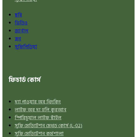
ছবি
ভিডিও
জার্নাল
ব্লগ
সুফিপিডিয়া
ফিচার্ড কোর্স
দ্যা পাওয়ার অব থিংকিং
লাইফ অব দ্য হলি কুরআন
স্পিরিচুয়াল লাইফ স্টাইল
সুফি মেডিটেশন মেথড কোর্স (L-02)
সুফি মেডিটেশন কর্মশালা