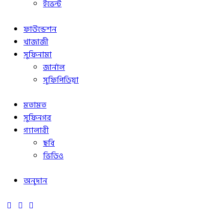
ইভেন্ট
ফাউন্ডেশন
খাজাজী
সুফিনামা
জার্নাল
সুফিপিডিয়া
মতামত
সুফিনগর
গ্যালারী
ছবি
ভিডিও
অনুদান