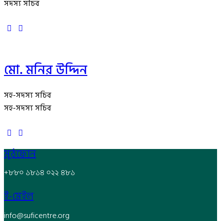
সদস্য সচিব
মো. মনির উদ্দিন
সহ-সদস্য সচিব
সহ-সদস্য সচিব
মুঠফোন
+৮৮০ ১৮১৪ ০২২ ৪৮১
ই-মেইল
info@suficentre.org