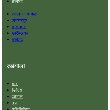
মতামত
আমাদের সম্পর্কে
কোর্সসমূহ
সুফিনগর
ফাউন্ডেশন
মতামত
কর্মশালা
ছবি
ভিডিও
জার্নাল
ব্লগ
সুফিপিডিয়া