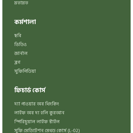
মতামত
কর্মশালা
ছবি
ভিডিও
জার্নাল
ব্লগ
সুফিপিডিয়া
ফিচার্ড কোর্স
দ্যা পাওয়ার অব থিংকিং
লাইফ অব দ্য হলি কুরআন
স্পিরিচুয়াল লাইফ স্টাইল
সুফি মেডিটেশন মেথড কোর্স (L-02)