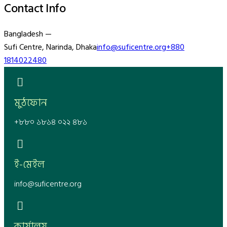
Contact Info
Bangladesh —
Sufi Centre, Narinda, Dhaka
info@suficentre.org
+880
1814022480
মুঠফোন
+৮৮০ ১৮১৪ ০২২ ৪৮১
ই-মেইল
info@suficentre.org
কার্যালয়