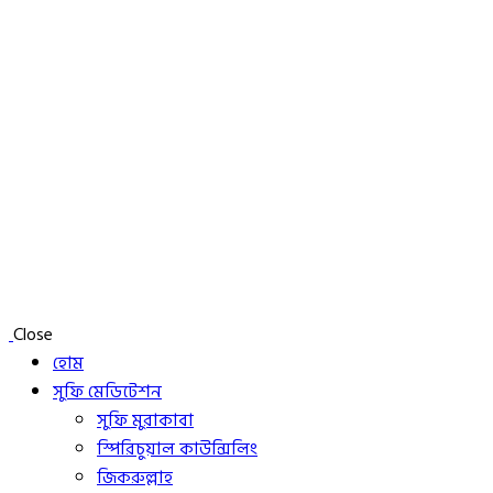
Close
হোম
সুফি মেডিটেশন
সুফি মুরাকাবা
স্পিরিচুয়াল কাউন্সিলিং
জিকরুল্লাহ