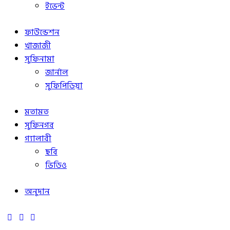
ইভেন্ট
ফাউন্ডেশন
খাজাজী
সুফিনামা
জার্নাল
সুফিপিডিয়া
মতামত
সুফিনগর
গ্যালারী
ছবি
ভিডিও
অনুদান