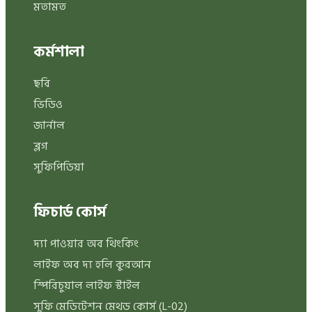
মতামত
কর্মশালা
ছবি
ভিডিও
জার্নাল
ব্লগ
সুফিপিডিয়া
ফিচার্ড কোর্স
দ্যা পাওয়ার অব থিংকিং
লাইফ অব দ্য হলি কুরআন
স্পিরিচুয়াল লাইফ স্টাইল
সুফি মেডিটেশন মেথড কোর্স (L-02)