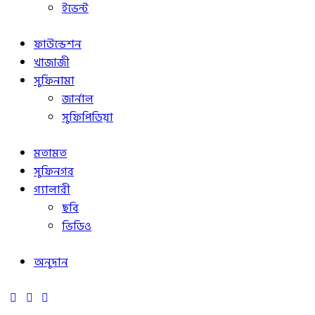
ইভেন্ট
ফাউন্ডেশন
খাজাজী
সুফিনামা
জার্নাল
সুফিপিডিয়া
মতামত
সুফিনগর
গ্যালারী
ছবি
ভিডিও
অনুদান