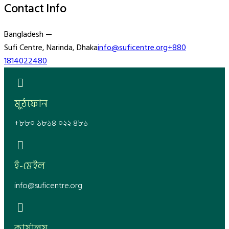
Contact Info
Bangladesh —
Sufi Centre, Narinda, Dhaka
info@suficentre.org
+880
1814022480
মুঠফোন
+৮৮০ ১৮১৪ ০২২ ৪৮১
ই-মেইল
info@suficentre.org
কার্যালয়