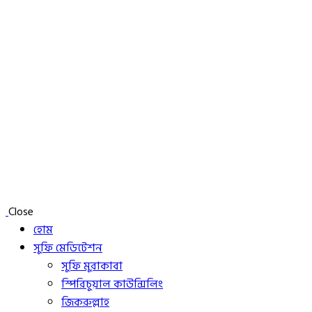
Close
হোম
সুফি মেডিটেশন
সুফি মুরাকাবা
স্পিরিচুয়াল কাউন্সিলিং
জিকরুল্লাহ