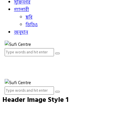
সুফিনগর
গ্যালারী
ছবি
ভিডিও
অনুদান
Header Image Style 1